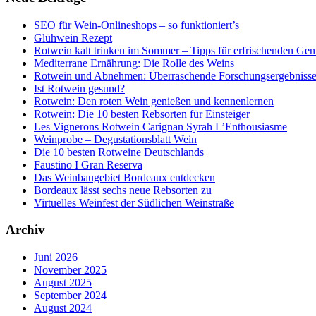
SEO für Wein-Onlineshops – so funktioniert’s
Glühwein Rezept
Rotwein kalt trinken im Sommer – Tipps für erfrischenden Gen
Mediterrane Ernährung: Die Rolle des Weins
Rotwein und Abnehmen: Überraschende Forschungsergebniss
Ist Rotwein gesund?
Rotwein: Den roten Wein genießen und kennenlernen
Rotwein: Die 10 besten Rebsorten für Einsteiger
Les Vignerons Rotwein Carignan Syrah L’Enthousiasme
Weinprobe – Degustationsblatt Wein
Die 10 besten Rotweine Deutschlands
Faustino I Gran Reserva
Das Weinbaugebiet Bordeaux entdecken
Bordeaux lässt sechs neue Rebsorten zu
Virtuelles Weinfest der Südlichen Weinstraße
Archiv
Juni 2026
November 2025
August 2025
September 2024
August 2024