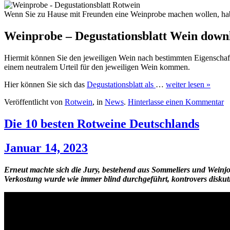
Wenn Sie zu Hause mit Freunden eine Weinprobe machen wollen, habe
Weinprobe – Degustationsblatt Wein downl
Hiermit können Sie den jeweiligen Wein nach bestimmten Eigenschaft
einem neutralem Urteil für den jeweiligen Wein kommen.
Hier können Sie sich das
Degustationsblatt als
…
weiter lesen »
Veröffentlicht von
Rotwein
, in
News
.
Hinterlasse einen Kommentar
Die 10 besten Rotweine Deutschlands
Januar 14, 2023
Erneut machte sich die Jury, bestehend aus Sommeliers und Weinj
Verkostung wurde wie immer blind durchgeführt, kontrovers diskuti