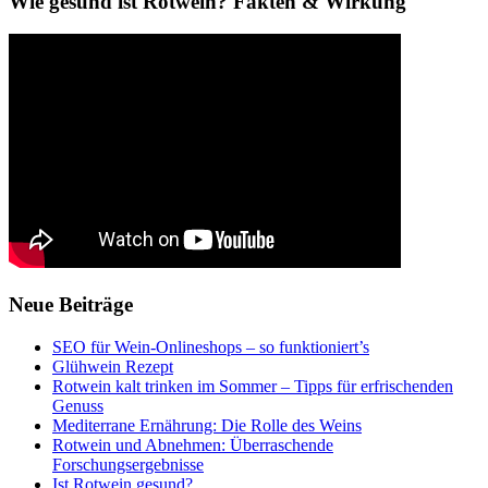
Wie gesund ist Rotwein? Fakten & Wirkung
Neue Beiträge
SEO für Wein-Onlineshops – so funktioniert’s
Glühwein Rezept
Rotwein kalt trinken im Sommer – Tipps für erfrischenden
Genuss
Mediterrane Ernährung: Die Rolle des Weins
Rotwein und Abnehmen: Überraschende
Forschungsergebnisse
Ist Rotwein gesund?