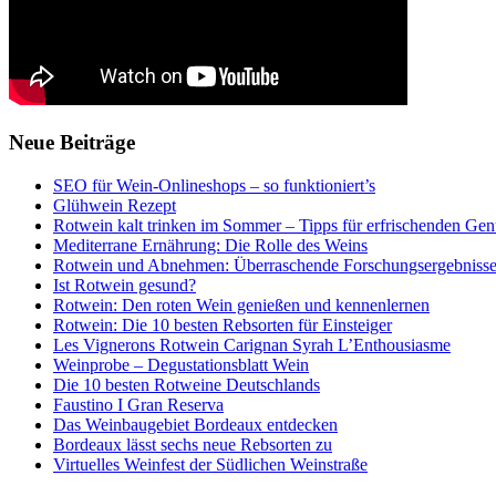
Neue Beiträge
SEO für Wein-Onlineshops – so funktioniert’s
Glühwein Rezept
Rotwein kalt trinken im Sommer – Tipps für erfrischenden Gen
Mediterrane Ernährung: Die Rolle des Weins
Rotwein und Abnehmen: Überraschende Forschungsergebniss
Ist Rotwein gesund?
Rotwein: Den roten Wein genießen und kennenlernen
Rotwein: Die 10 besten Rebsorten für Einsteiger
Les Vignerons Rotwein Carignan Syrah L’Enthousiasme
Weinprobe – Degustationsblatt Wein
Die 10 besten Rotweine Deutschlands
Faustino I Gran Reserva
Das Weinbaugebiet Bordeaux entdecken
Bordeaux lässt sechs neue Rebsorten zu
Virtuelles Weinfest der Südlichen Weinstraße