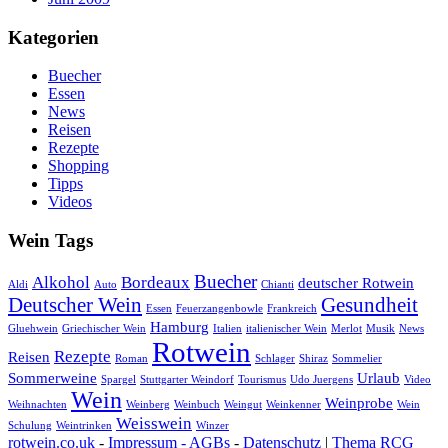
Kategorien
Buecher
Essen
News
Reisen
Rezepte
Shopping
Tipps
Videos
Wein Tags
Buecher
Alkohol
Bordeaux
deutscher Rotwein
Aldi
Auto
Chianti
Deutscher Wein
Gesundheit
Essen
Feuerzangenbowle
Frankreich
Hamburg
Gluehwein
Griechischer Wein
Italien
italienischer Wein
Merlot
Musik
News
Rotwein
Rezepte
Reisen
Roman
Schlager
Shiraz
Sommelier
Sommerweine
Urlaub
Spargel
Stuttgarter Weindorf
Tourismus
Udo Juergens
Video
Wein
Weinprobe
Weihnachten
Weinberg
Weinbuch
Weingut
Weinkenner
Wein
Weisswein
Schulung
Weintrinken
Winzer
rotwein.co.uk
-
Impressum - AGBs
-
Datenschutz
|
Thema RCG