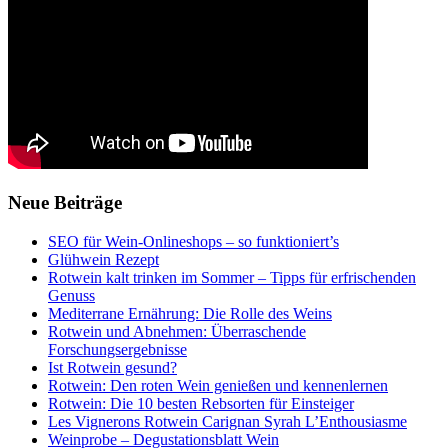
Neue Beiträge
SEO für Wein-Onlineshops – so funktioniert’s
Glühwein Rezept
Rotwein kalt trinken im Sommer – Tipps für erfrischenden
Genuss
Mediterrane Ernährung: Die Rolle des Weins
Rotwein und Abnehmen: Überraschende
Forschungsergebnisse
Ist Rotwein gesund?
Rotwein: Den roten Wein genießen und kennenlernen
Rotwein: Die 10 besten Rebsorten für Einsteiger
Les Vignerons Rotwein Carignan Syrah L’Enthousiasme
Weinprobe – Degustationsblatt Wein