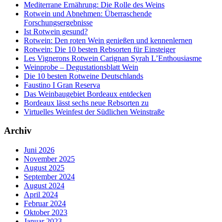
Mediterrane Ernährung: Die Rolle des Weins
Rotwein und Abnehmen: Überraschende
Forschungsergebnisse
Ist Rotwein gesund?
Rotwein: Den roten Wein genießen und kennenlernen
Rotwein: Die 10 besten Rebsorten für Einsteiger
Les Vignerons Rotwein Carignan Syrah L’Enthousiasme
Weinprobe – Degustationsblatt Wein
Die 10 besten Rotweine Deutschlands
Faustino I Gran Reserva
Das Weinbaugebiet Bordeaux entdecken
Bordeaux lässt sechs neue Rebsorten zu
Virtuelles Weinfest der Südlichen Weinstraße
Archiv
Juni 2026
November 2025
August 2025
September 2024
August 2024
April 2024
Februar 2024
Oktober 2023
Januar 2023