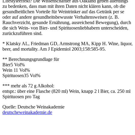
Lifestyleeffekt? Die Wissenschaftler aus Oakland geben allerdings
zu bedenken, dass man mit ihren Daten nicht klären kann, ob die
gesundheitlichen Vorteile für Weintrinker auf das Getränk per se
oder auf andere gesundheitsbewusste Verhaltensweisen (z. B.
Rauchverzicht, gesunde Ernährung, ausreichend Bewegung), durch
die sich Wein- von Bier- und Spirituosenliebhabern unterscheiden,
zurückzuführen sind.
* Klatsky AL, Friedman GD, Armstrong MA, Kipp H. Wine, liquor,
beer, and mortality. Am J Epidemiol 2003;158:585-95.
** Berechnungsgrundlage für
Bier5 Vol%
Wein 11 Vol%
Spirituosen35 Vol%
*** mehr als 72 g Alkohol:
entspr.: über eine Flasche (820 ml) Wein, knapp 2 l Bier, ca. 250 ml
Spirituosen pro Tag
Quelle: Deutsche Weinakademie
deutscheweinakademie.de