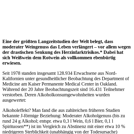
Eine der größten Langzeitstudien der Welt belegt, dass
moderater Weingenuss das Leben verlängert – vor allem wegen
der drastischen Senkung des Herzinfarktrisikos.* Dabei hat
sich Weißwein dem Rotwein als vollkommen ebenbürtig
erwiesen.
Seit 1978 standen insgesamt 128.934 Erwachsene aus Nord-
Kalifornien unter gesundheitlicher Beobachtung des Department of
Medicine am Kaiser Permanente Medical Center in Oakland.
Während der 20 Jahre Beobachtungszeit sind 16.431 Teilnehmer
verstorben. Deren Alkoholkonsumgewohnheiten wurden
ausgewertet:
Alkoholeffekt? Man fand die aus zahlreichen früheren Studien
bekannte J-förmige Beziehung: Moderater Alkoholgenuss (bis zu
rund 24 g Alkohol; entspr. etwa 0,3 l Wein, 0,6 l Bier, 0,1 l
Spirituosen**) ist im Vergleich zu Abstinenz mit einer etwa 10 %
niedrigeren Sterblichkeit (unabhängig von der Todesursache)