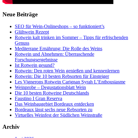
Neue Beiträge
SEO für Wein-Onlineshops – so funktioniert’s
Glühwein Rezept
Rotwein kalt trinken im Sommer – Tipps für erfrischenden
Genuss
Mediterrane Ernährung: Die Rolle des Weins
Rotwein und Abnehmen: Überraschende
Forschungsergebnisse
Ist Rotwein gesund?
Rotwein: Den roten Wein genießen und kennenlernen
Rotwein: Die 10 besten Rebsorten für Einsteiger
Les Vignerons Rotwein Carignan Syrah L’Enthousiasme
Weinprobe – Degustationsblatt Wein
Die 10 besten Rotweine Deutschlands
Faustino I Gran Reserva
Das Weinbaugebiet Bordeaux entdecken
Bordeaux lässt sechs neue Rebsorten zu
Virtuelles Weinfest der Südlichen Weinstraße
Archiv